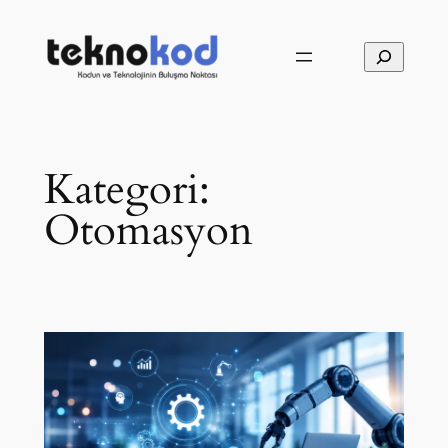
İçeriğe
geç
Ara
Kategori:
Otomasyon