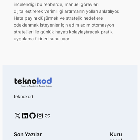
incelendiği bu rehberde, manuel görevleri
dijitalleştirerek verimliliği artırmanın yolları anlatılıyor.
Hata payını düşürmek ve stratejik hedeflere
odaklanmak isteyenler için adım adım otomasyon
stratejileri ile günlük hayatı kolaylaştıracak pratik
uygulama fikirleri sunuluyor.
teknokod
X
LinkedIn
GitHub
Instagram
Bağlantı
Son Yazılar
Kuru