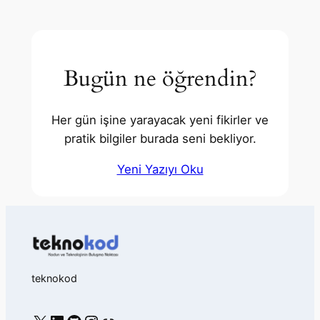
Code
Araçlarla
İş
Süreçleri
Bugün ne öğrendin?
Otomasyonu:
Zamanınızı
Geri
Kazanın
Her gün işine yarayacak yeni fikirler ve
pratik bilgiler burada seni bekliyor.
Yeni Yazıyı Oku
teknokod