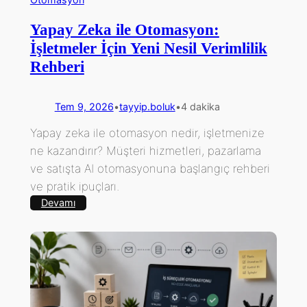
Yapay Zeka ile Otomasyon:
İşletmeler İçin Yeni Nesil Verimlilik
Rehberi
Tem 9, 2026
•
tayyip.boluk
•
4 dakika
Yapay zeka ile otomasyon nedir, işletmenize
ne kazandırır? Müşteri hizmetleri, pazarlama
ve satışta AI otomasyonuna başlangıç rehberi
ve pratik ipuçları.
:
Devamı
Yapay
Zeka
ile
Otomasyon:
İşletmeler
İçin