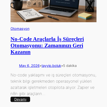
Yeni
Nesil
Verimlilik
Rehberi
Otomasyon
No-Code Araçlarla İş Süreçleri
Otomasyonu: Zamanınızı Geri
Kazanın
May 6, 2026
•
tayyip.boluk
•
5 dakika
No-code yaklaşımı ve iş süreçleri otomasyonu,
teknik bilgi gerekmeden operasyonel yükleri
azaltarak işletmeleri otopilota alıyor. Zapier ve
n8n gibi araçların…
:
Devamı
No-