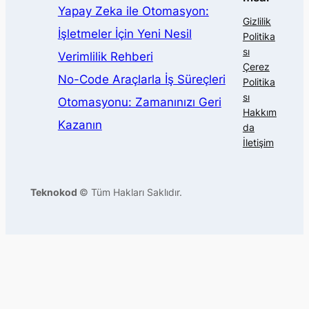
Yapay Zeka ile Otomasyon:
Gizlilik
İşletmeler İçin Yeni Nesil
Politika
sı
Verimlilik Rehberi
Çerez
No-Code Araçlarla İş Süreçleri
Politika
sı
Otomasyonu: Zamanınızı Geri
Hakkım
Kazanın
da
İletişim
Teknokod
© Tüm Hakları Saklıdır.