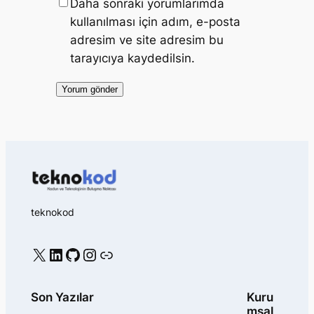
Daha sonraki yorumlarımda
kullanılması için adım, e-posta
adresim ve site adresim bu
tarayıcıya kaydedilsin.
teknokod
X
LinkedIn
GitHub
Instagram
Bağlantı
Son Yazılar
Kuru
msal